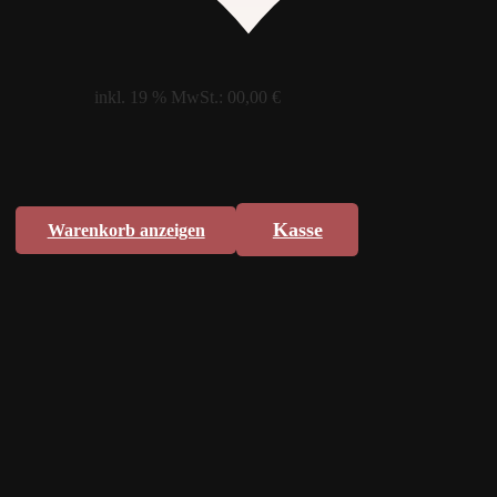
inkl. 19 % MwSt.:
00,00
€
Kasse
Warenkorb anzeigen